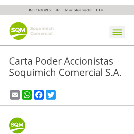
Skip
INDICADORES:
UF:
Dólar observado:
UTM:
to
content
The worldwide business formula
Carta Poder Accionistas
Soquimich Comercial S.A.
Email
WhatsApp
Facebook
Twitter