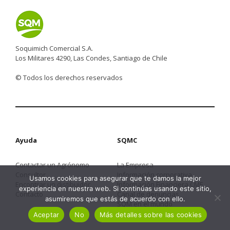
Soquimich Comercial S.A.
Los Militares 4290, Las Condes, Santiago de Chile
© Todos los derechos reservados
Ayuda
SQMC
Contactar un Agrónomo
La Empresa
Consultor
Información corporativa
Usamos cookies para asegurar que te damos la mejor
Encontrar un distibuidor
Información Financiera CMF
experiencia en nuestra web. Si continúas usando este sitio,
Contacto
Canal de denuncias
asumiremos que estás de acuerdo con ello.
SQM en el mundo
Aceptar
No
Más detalles sobre las cookies