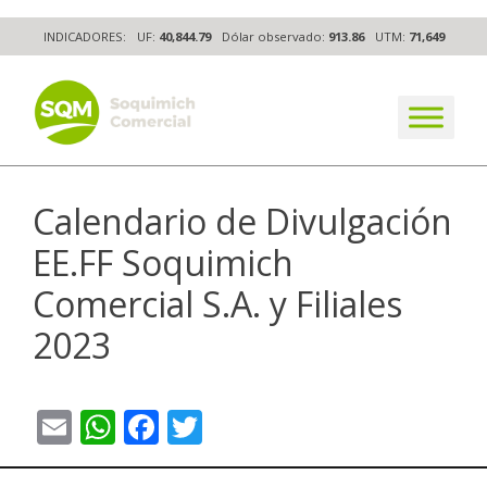
Skip
INDICADORES:
UF:
40,844.79
Dólar observado:
913.86
UTM:
71,649
to
content
The worldwide business formula
Calendario de Divulgación
EE.FF Soquimich
Comercial S.A. y Filiales
2023
Email
WhatsApp
Facebook
Twitter