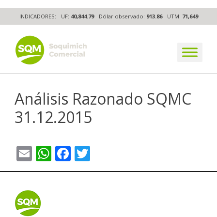
Skip
INDICADORES:
UF:
40,844.79
Dólar observado:
913.86
UTM:
71,649
to
content
The worldwide business formula
Análisis Razonado SQMC
31.12.2015
Email
WhatsApp
Facebook
Twitter