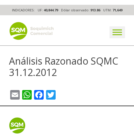
Skip
INDICADORES:
UF:
40,844.79
Dólar observado:
913.86
UTM:
71,649
to
content
The worldwide business formula
Análisis Razonado SQMC
31.12.2012
Email
WhatsApp
Facebook
Twitter