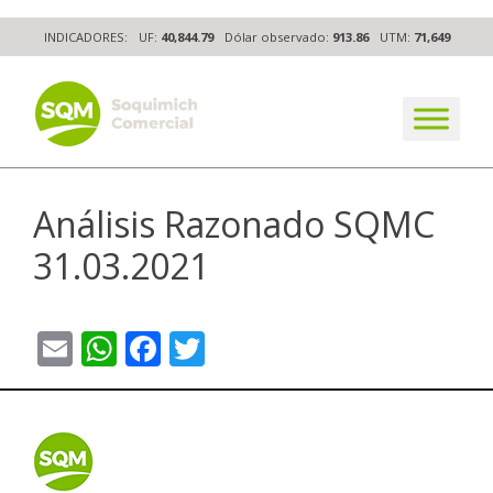
Skip
INDICADORES:
UF:
40,844.79
Dólar observado:
913.86
UTM:
71,649
to
content
The worldwide business formula
Análisis Razonado SQMC
31.03.2021
Email
WhatsApp
Facebook
Twitter