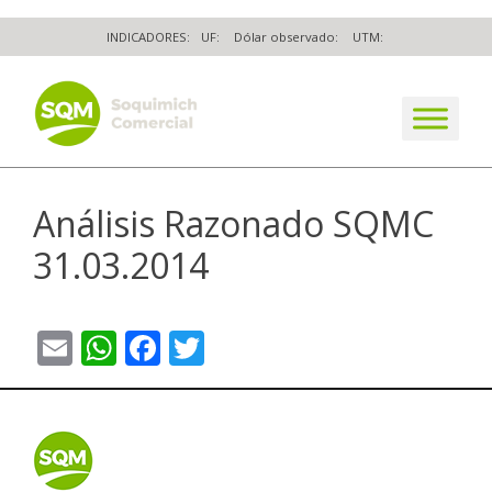
Skip
INDICADORES:
UF:
Dólar observado:
UTM:
to
content
The worldwide business formula
Análisis Razonado SQMC
31.03.2014
Email
WhatsApp
Facebook
Twitter