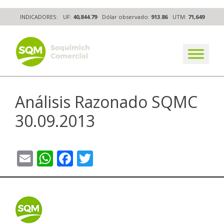
Skip
INDICADORES:
UF:
40,844.79
Dólar observado:
913.86
UTM:
71,649
to
content
The worldwide business formula
Análisis Razonado SQMC
30.09.2013
Email
WhatsApp
Facebook
Twitter