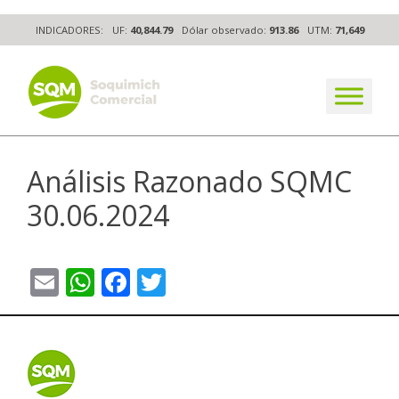
Skip
INDICADORES:
UF:
40,844.79
Dólar observado:
913.86
UTM:
71,649
to
content
The worldwide business formula
Análisis Razonado SQMC
30.06.2024
Email
WhatsApp
Facebook
Twitter