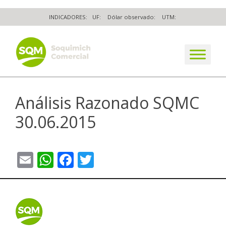
Skip
INDICADORES:
UF:
Dólar observado:
UTM:
to
content
The worldwide business formula
Análisis Razonado SQMC
30.06.2015
Email
WhatsApp
Facebook
Twitter