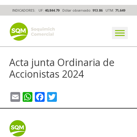
Skip
INDICADORES:
UF:
40,844.79
Dólar observado:
913.86
UTM:
71,649
to
content
The worldwide business formula
Acta junta Ordinaria de
Accionistas 2024
Email
WhatsApp
Facebook
Twitter