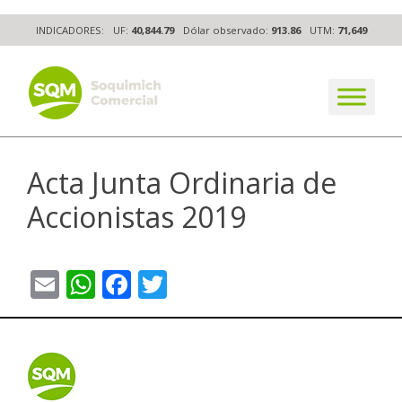
Skip
INDICADORES:
UF:
40,844.79
Dólar observado:
913.86
UTM:
71,649
to
content
The worldwide business formula
Acta Junta Ordinaria de
Accionistas 2019
Email
WhatsApp
Facebook
Twitter