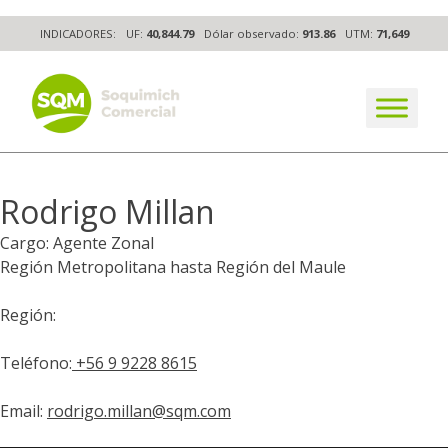
Skip
INDICADORES:
UF:
40,844.79
Dólar observado:
913.86
UTM:
71,649
to
content
The worldwide business formula
Rodrigo Millan
Cargo: Agente Zonal
Región Metropolitana hasta Región del Maule
Región:
Teléfono:
+56 9 9228 8615
Email:
rodrigo.millan@sqm.com