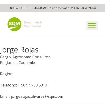
Skip
INDICADORES:
UF:
40,844.79
Dólar observado:
913.86
UTM:
71,649
to
content
The worldwide business formula
Jorge Rojas
Cargo: Agrónomo Consultor
Región de Coquimbo
Región:
Teléfono:
+ 56 9 9739 5913
Email:
jorge.rojas.olivares@sqm.com